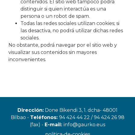
contenidos. El sitio web tampoco podrá
distinguir si quien interactúa es una
persona o un robot de spam.
Todas las redes sociales utilizan cookies; si
las desactiva, no podrá utilizar dichas redes
sociales.
No obstante, podrá navegar por el sitio web y
visualizar sus contenidos sin mayores
inconvenientes.
Dirección:
Done Bikendi 3, 1. dcha- 48001
Bilbao -
Teléfonos:
94 424 44 22 / 94 424 26 98
(fax) -
E-mail:
info@gaurko.eus
politica-de-cookies