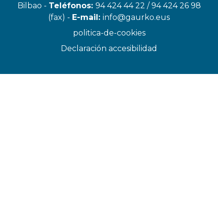
Bilbao -
Teléfonos:
94 424 44 22 / 94 424 26 98
(fax) -
E-mail:
info@gaurko.eus
politica-de-cookies
Declaración accesibilidad